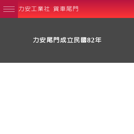
力安工業社 貨車尾門
力安尾門成立民國82年
我們秉持誠信、專業、服務的精
神
提供油壓升降尾門系統的服務
在業界各公司裡得到許多讚賞